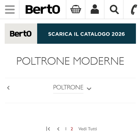
Toggle
navigation
SKIP TO CONTENT
POLTRONE MODERNE
POLTRONE
Back
|
1
2
Vedi Tutti