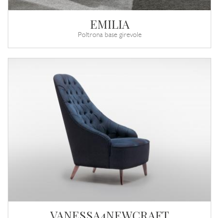
EMILIA
Poltrona base girevole
VANESSA4NEWCRAFT