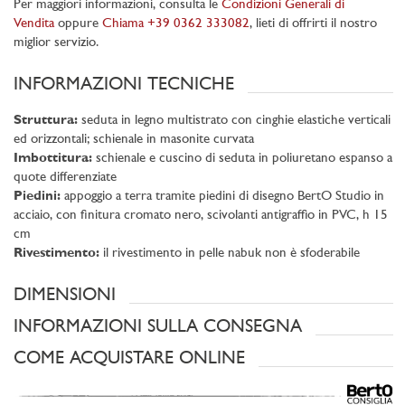
Per maggiori informazioni, consulta le
Condizioni Generali di
Vendita
oppure
Chiama +39 0362 333082
, lieti di offrirti il nostro
miglior servizio.
INFORMAZIONI TECNICHE
Struttura:
seduta in legno multistrato con cinghie elastiche verticali
ed orizzontali; schienale in masonite curvata
Imbottitura:
schienale e cuscino di seduta in poliuretano espanso a
quote differenziate
Piedini:
appoggio a terra tramite piedini di disegno BertO Studio in
acciaio, con finitura cromato nero, scivolanti antigraffio in PVC, h 15
cm
Rivestimento:
il rivestimento in pelle nabuk non è sfoderabile
DIMENSIONI
INFORMAZIONI SULLA CONSEGNA
COME ACQUISTARE ONLINE