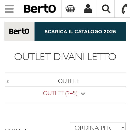
Toggle
navigation
SKIP TO CONTENT
OUTLET DIVANI LETTO
OUTLET
Back
OUTLET (245)