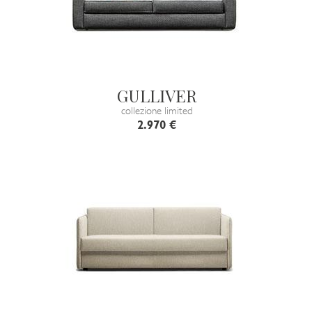
GULLIVER
collezione limited
2.970 €