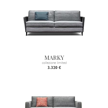
MARKY
collezione limited
3.320 €