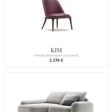
KIM
rinnovo showroom (con pouf)
2.270 €