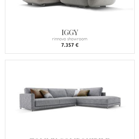
IGGY
rinnovo showroom
7.357 €