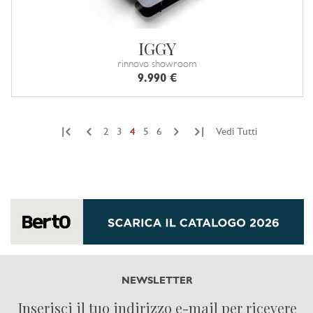
IGGY
rinnovo showroom
9.990 €
|
|
2
3
4
5
6
Vedi Tutti
NEWSLETTER
Inserisci il tuo indirizzo e-mail per ricevere