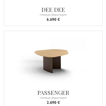
DEE DEE
rinnovo showroom
6.690 €
PASSENGER
rinnovo showroom
2.690 €