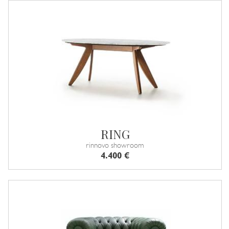
RING
rinnovo showroom
4.400 €