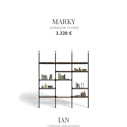
MARKY
collezione limited
3.320 €
IAN
rinnovo showroom