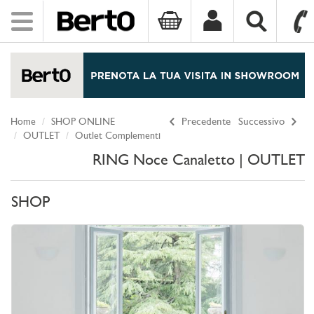
Toggle
navigation
SKIP TO CONTENT
Home
SHOP ONLINE
Precedente
Successivo
OUTLET
Outlet Complementi
RING Noce Canaletto | OUTLET
SHOP