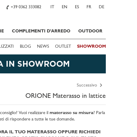
+39 0362 333082
IT
EN
ES
FR
DE
IE
COMPLEMENTI D'ARREDO
OUTDOOR
LIZZATI
BLOG
NEWS
OUTLET
SHOWROOM
Successivo
ORIONE Materasso in lattice
onsiglio? Vuoi realizzare il
materasso su misura
? Parla
eti di rispondere a tutte le tue domande.
RA IL TUO MATERASSO OPPURE RICHIEDI