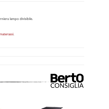
niera lampo divisibile.
 materassi
.