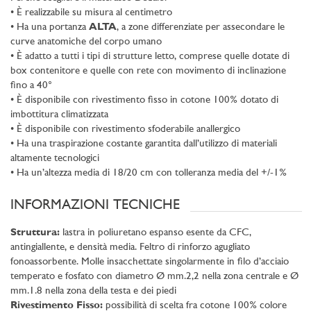
• È realizzabile su misura al centimetro
• Ha una portanza
ALTA
, a zone differenziate per assecondare le
curve anatomiche del corpo umano
• È adatto a tutti i tipi di strutture letto, comprese quelle dotate di
box contenitore e quelle con rete con movimento di inclinazione
fino a 40°
• È disponibile con rivestimento fisso in cotone 100% dotato di
imbottitura climatizzata
• È disponibile con rivestimento sfoderabile anallergico
• Ha una traspirazione costante garantita dall’utilizzo di materiali
altamente tecnologici
• Ha un’altezza media di 18/20 cm con tolleranza media del +/-1%
INFORMAZIONI TECNICHE
Struttura:
lastra in poliuretano espanso esente da CFC,
antingiallente, e densità media. Feltro di rinforzo agugliato
fonoassorbente. Molle insacchettate singolarmente in filo d’acciaio
temperato e fosfato con diametro Ø mm.2,2 nella zona centrale e Ø
mm.1.8 nella zona della testa e dei piedi
Rivestimento Fisso:
possibilità di scelta fra cotone 100% colore