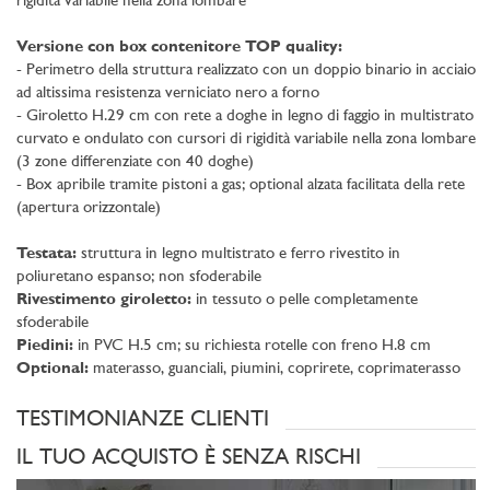
rigidità variabile nella zona lombare
Versione con box contenitore TOP quality:
- Perimetro della struttura realizzato con un doppio binario in acciaio
ad altissima resistenza verniciato nero a forno
- Giroletto H.29 cm con rete a doghe in legno di faggio in multistrato
curvato e ondulato con cursori di rigidità variabile nella zona lombare
(3 zone differenziate con 40 doghe)
- Box apribile tramite pistoni a gas; optional alzata facilitata della rete
(apertura orizzontale)
Testata:
struttura in legno multistrato e ferro rivestito in
poliuretano espanso; non sfoderabile
Rivestimento giroletto:
in tessuto o pelle completamente
sfoderabile
Piedini:
in PVC H.5 cm; su richiesta rotelle con freno H.8 cm
Optional:
materasso, guanciali, piumini, coprirete, coprimaterasso
TESTIMONIANZE CLIENTI
IL TUO ACQUISTO È SENZA RISCHI