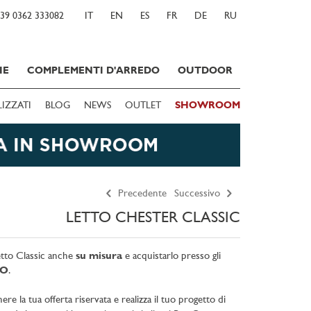
39 0362 333082
IT
EN
ES
FR
DE
RU
IE
COMPLEMENTI D'ARREDO
OUTDOOR
LIZZATI
BLOG
NEWS
OUTLET
SHOWROOM
Precedente
Successivo
LETTO CHESTER CLASSIC
letto Classic anche
su misura
e acquistarlo presso gli
tO
.
e la tua offerta riservata e realizza il tuo progetto di