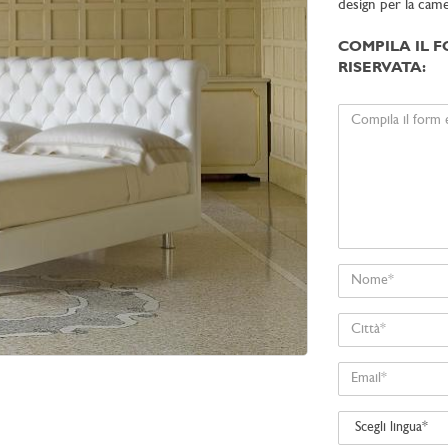
design per la camer
COMPILA IL F
RISERVATA:
Il
tuo
messaggio
Nome
Città
Email
Scegli
lingua