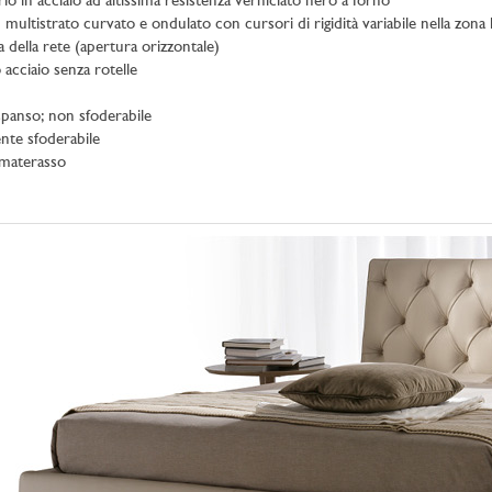
io in acciaio ad altissima resistenza verniciato nero a forno
n multistrato curvato e ondulato con cursori di rigidità variabile nella zo
ta della rete (apertura orizzontale)
 acciaio senza rotelle
espanso; non sfoderabile
nte sfoderabile
imaterasso