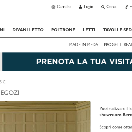
Carrello
Login
Cerca
+
NI
DIVANI LETTO
POLTRONE
LETTI
TAVOLI E SED
MADE IN MEDA
PROGETTI REA
SIC
EGOZI
Puoi realizzare il 
showroom Ber
Scopri come ottener