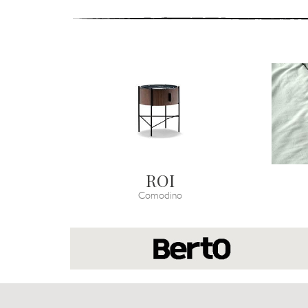
ROI
Comodino