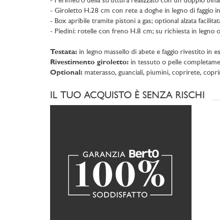
- Perimetro della struttura realizzato con un doppio binar
- Giroletto H.28 cm con rete a doghe in legno di faggio i
- Box apribile tramite pistoni a gas; optional alzata facilita
- Piedini: rotelle con freno H.8 cm; su richiesta in legno o
Testata:
in legno massello di abete e faggio rivestito in 
Rivestimento giroletto:
in tessuto o pelle completame
Optional:
materasso, guanciali, piumini, coprirete, copr
IL TUO ACQUISTO È SENZA RISCHI