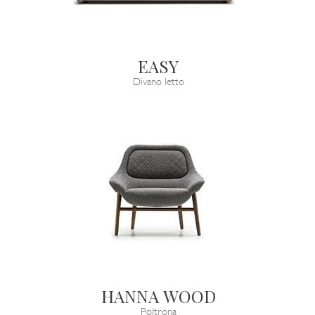
EASY
Divano letto
HANNA WOOD
Poltrona