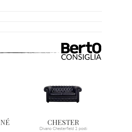
NNÉ
CHESTER
Divano Chesterfield 2 posti