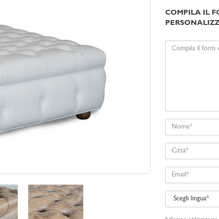
COMPILA IL F
PERSONALIZZ
Il
tuo
messaggio
Nome
Città
Email
Scegli
lingua