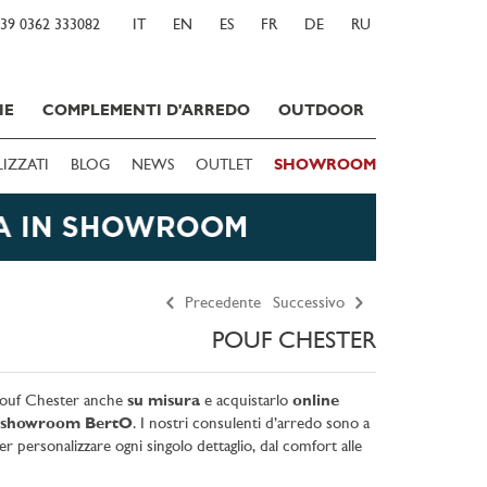
39 0362 333082
IT
EN
ES
FR
DE
RU
IE
COMPLEMENTI D'ARREDO
OUTDOOR
LIZZATI
BLOG
NEWS
OUTLET
SHOWROOM
Precedente
Successivo
POUF CHESTER
 pouf Chester anche
su misura
e acquistarlo
online
showroom BertO
. I nostri consulenti d’arredo sono a
er personalizzare ogni singolo dettaglio, dal comfort alle