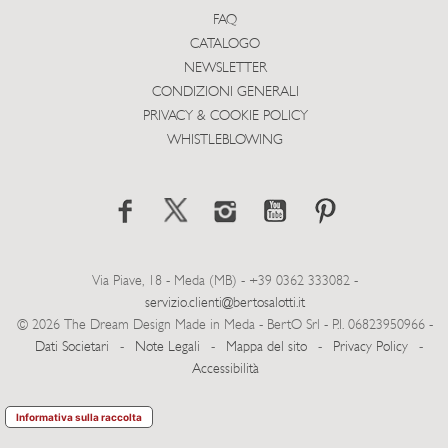
FAQ
CATALOGO
NEWSLETTER
CONDIZIONI GENERALI
PRIVACY & COOKIE POLICY
WHISTLEBLOWING
Via Piave, 18 - Meda (MB) - +39 0362 333082 -
servizio.clienti@bertosalotti.it
© 2026 The Dream Design Made in Meda - BertO Srl - P.I. 06823950966 -
Dati Societari
-
Note Legali
-
Mappa del sito
-
Privacy Policy
-
Accessibilità
Informativa sulla raccolta