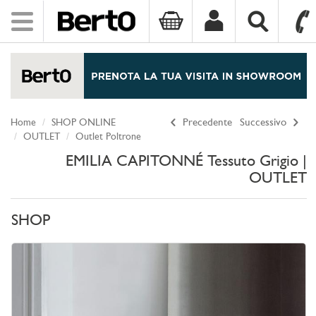
Toggle
navigation
SKIP TO CONTENT
Home
SHOP ONLINE
Precedente
Successivo
OUTLET
Outlet Poltrone
EMILIA CAPITONNÉ Tessuto Grigio |
OUTLET
SHOP