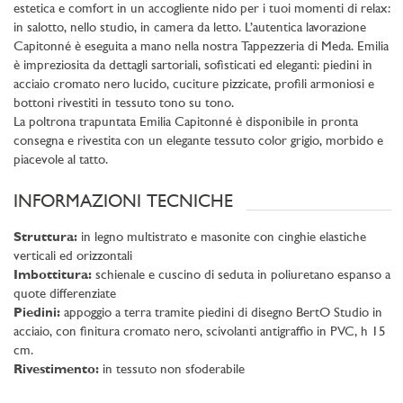
estetica e comfort in un accogliente nido per i tuoi momenti di relax:
in salotto, nello studio, in camera da letto. L’autentica lavorazione
Capitonné è eseguita a mano nella nostra Tappezzeria di Meda. Emilia
è impreziosita da dettagli sartoriali, sofisticati ed eleganti: piedini in
acciaio cromato nero lucido, cuciture pizzicate, profili armoniosi e
bottoni rivestiti in tessuto tono su tono.
La poltrona trapuntata Emilia Capitonné è disponibile in pronta
consegna e rivestita con un elegante tessuto color grigio, morbido e
piacevole al tatto.
INFORMAZIONI TECNICHE
Struttura:
in legno multistrato e masonite con cinghie elastiche
verticali ed orizzontali
Imbottitura:
schienale e cuscino di seduta in poliuretano espanso a
quote differenziate
Piedini:
appoggio a terra tramite piedini di disegno BertO Studio in
acciaio, con finitura cromato nero, scivolanti antigraffio in PVC, h 15
cm.
Rivestimento:
in tessuto non sfoderabile