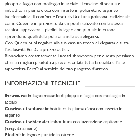
pioppo e faggio con molleggio in acciaio. Il cuscino di seduta è
imbottito in piuma d’oca con inserto in poliuretano espanso
indeformabile. Il comfort e l’esclusività di una poltrona tradizionale
come Queen è impreziosito da un pouf realizzato con la stessa
tecnica tappezziera. I piedini in legno con puntale in ottone
riprendono quelli della poltrona nella sua eleganza.
Con Queen puoi regalare alla tua casa un tocco di eleganza e tutta
l’esclusività BertO a prezzo outlet.
Rinnoviamo costantemente i nostri showroom per questo possiamo
offrirti i migliori prodotti a prezzi scontati, tutta la qualità e l’arte
tappezziera BertO al servizio del tuo progetto d’arredo.
INFORMAZIONI TECNICHE
Struttura:
in legno massello di pioppo e faggio con molleggio in
acciaio
Cuscino di seduta:
imbottitura in piuma d'oca con inserto in
espanso
Cuscino di schienale:
imbottitura con lavorazione capitonnè
(eseguita a mano)
Piedini:
in legno e puntale in ottone