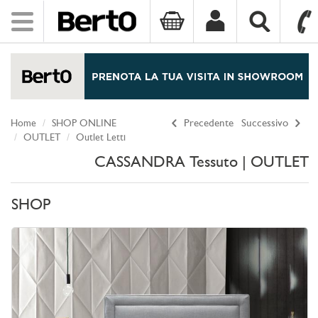
Toggle
navigation
SKIP TO CONTENT
Home
SHOP ONLINE
Precedente
Successivo
OUTLET
Outlet Letti
CASSANDRA Tessuto | OUTLET
SHOP