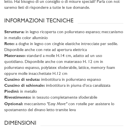
letto. Hai bisogno di un consiglio o di misure speciali? Parla con noi:
saremo lieti di rispondere a tutte le tue domande.
INFORMAZIONI TECNICHE
Struttura:
in legno ricoperta con poliuretano espanso; meccanismo
in metallo color alluminio
Rete:
a doghe in legno con cinghie elastiche intrecciate per sedile.
Disponibile anche con rete ad apertura elettrica
Materasso:
standard a molle H.14 cm, adatto ad un uso
quotidiano. Disponibile anche con materasso H. 12 cm in
poliuretano espanso, polylatex sfoderabile, lattice, memory foam
oppure molle insacchettate H.12 cm
Cuscino di seduta:
imbottitura in poliuretano espanso
Cuscino di schienale:
imbottitura in piuma d'oca canalizzata
Piedini:
in metallo
Rivestimento:
in tessuto completamente sfoderabile
"Easy Move"
Optional:
meccanismo
con rotelle per assistere lo
spostamento del divano letto tramite leva
DIMENSIONI