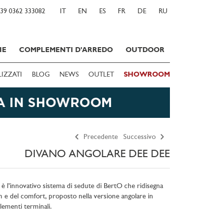
39 0362 333082
IT
EN
ES
FR
DE
RU
IE
COMPLEMENTI D'ARREDO
OUTDOOR
LIZZATI
BLOG
NEWS
OUTLET
SHOWROOM
Precedente
Successivo
DIVANO ANGOLARE DEE DEE
è l’innovativo sistema di sedute di BertO che ridisegna
gn e del comfort, proposto nella versione angolare in
lementi terminali.