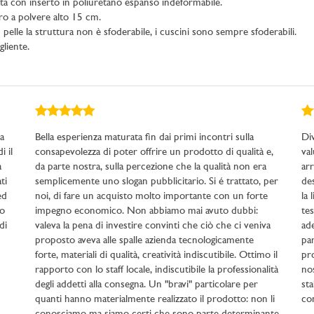
ta con inserto in poliuretano espanso indeformabile.
ero a polvere alto 15 cm.
elle la struttura non è sfoderabile, i cuscini sono sempre sfoderabili.
liente.
a
Bella esperienza maturata fin dai primi incontri sulla
Di
i il
consapevolezza di poter offrire un prodotto di qualità e,
val
a
da parte nostra, sulla percezione che la qualità non era
ar
ti
semplicemente uno slogan pubblicitario. Si é trattato, per
de
ed
noi, di fare un acquisto molto importante con un forte
la 
lo
impegno economico. Non abbiamo mai avuto dubbi:
tes
di
valeva la pena di investire convinti che ciò che ci veniva
ade
proposto aveva alle spalle azienda tecnologicamente
pa
next
forte, materiali di qualità, creatività indiscutibile. Ottimo il
pro
rapporto con lo staff locale, indiscutibile la professionalità
nos
degli addetti alla consegna. Un "bravi" particolare per
sta
quanti hanno materialmente realizzato il prodotto: non li
con