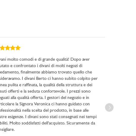
vani molto comodi e di grande qualità! Dopo aver
Divani molto c
utato e confrontato i divani di molti negozi di
attento e genti
redamento, finalmente abbiamo trovato quello che
per te. Consig
sideravamo. I divani Berto ci hanno subito colpito per
Roberta L.
linea pulita e raffinata, la qualità della struttura e dei
suti offerti e la seduta confortevole. I prezzi sono
guati alla qualità offerta. I gestori del negozio e in
rticolare la Signora Veronica ci hanno guidato con
fessionalità nella scelta del prodotto, in base alle
tre esigenze. I divani sono stati consegnati nei tempi
biliti. Molto soddisfatti dell'acquisto. Sicuramente da
sigliare.