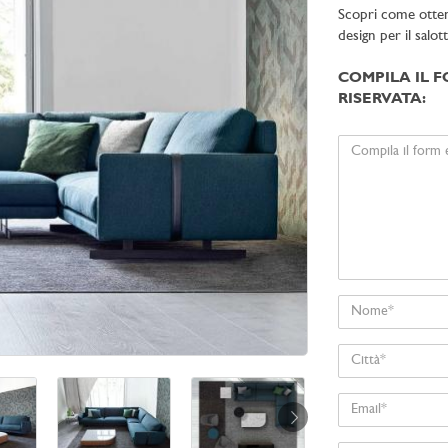
Scopri come ottener
design per il salot
COMPILA IL F
RISERVATA:
Il
tuo
messaggio
Nome
Città
Email