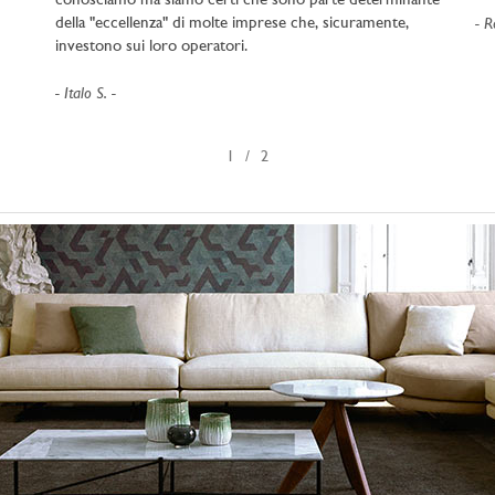
conosciamo ma siamo certi che sono parte determinante
R
della "eccellenza" di molte imprese che, sicuramente,
investono sui loro operatori.
Italo S.
1
2