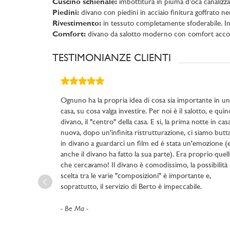
Cuscino schienale:
imbottitura in piuma d’oca canalizza
Piedini:
divano con piedini in acciaio finitura goffrato n
Rivestimento:
in tessuto completamente sfoderabile. In p
Comfort:
divano da salotto moderno con comfort accog
TESTIMONIANZE CLIENTI
Ognuno ha la propria idea di cosa sia importante in un
casa, su cosa valga investire. Per noi è il salotto, e quind
divano, il "centro" della casa. E si, la prima notte in cas
nuova, dopo un'infinita ristrutturazione, ci siamo butta
in divano a guardarci un film ed è stata un'emozione (
anche il divano ha fatto la sua parte). Era proprio quel
che cercavamo! Il divano è comodissimo, la possibilità 
scelta tra le varie "composizioni" è importante e,
soprattutto, il servizio di Berto è impeccabile.
Be Ma