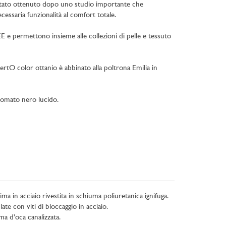
 è stato ottenuto dopo uno studio importante che
cessaria funzionalità al comfort totale.
DEE e permettono insieme alle collezioni di pelle e tessuto
rtO color ottanio è abbinato alla poltrona Emilia in
romato nero lucido.
nima in acciaio rivestita in schiuma poliuretanica ignifuga.
te con viti di bloccaggio in acciaio.
a d’oca canalizzata.