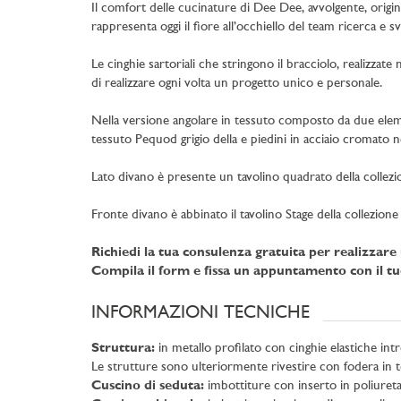
Il comfort delle cucinature di Dee Dee, avvolgente, origi
rappresenta oggi il fiore all’occhiello del team ricerca e 
Le cinghie sartoriali che stringono il bracciolo, realizzat
di realizzare ogni volta un progetto unico e personale.
Nella versione angolare in tessuto composto da due elemen
tessuto Pequod grigio della e piedini in acciaio cromato n
Lato divano è presente un tavolino quadrato della collez
Fronte divano è abbinato il tavolino Stage della collezi
Richiedi la tua consulenza gratuita per realizzar
Compila il form e fissa un appuntamento con il tu
INFORMAZIONI TECNICHE
Struttura:
in metallo profilato con cinghie elastiche intre
Le strutture sono ulteriormente rivestire con fodera in tel
Cuscino di seduta:
imbottiture con inserto in poliureta