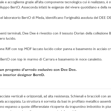
nale e accogliente grazie all’alta componente tecnologica cui è realizzato,
sviluppo BertO. Asseconda infatti le esigenze del vivere quotidiano e della ne
e nel laboratorio BertO di Meda, identificano l’originalità assoluta del DEE 
ti terminali, Dee Dee è rivestito con il tessuto Dorian della collezione Be
ero lucido.
ione Riff con top MDF laccato lucido color panna e basamento in acciaio c
one BertO con top in marmo di Carrara e basamento in noce canaletto.
e un progetto d’arredo esclusivo con Dee Dee.
o interior designer BertO.
cciate verticali e orizzontali, ad alta resistenza. Schienali e braccioli con a
a accoppiata. La struttura è sorretta da basi in profilato metallico assembla
no espanso a quote differenziate ricoperte da trapuntino imbottito in pium