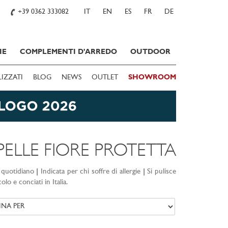
+39 0362 333082
IT
EN
ES
FR
DE
IE
COMPLEMENTI D'ARREDO
OUTDOOR
LIZZATI
BLOG
NEWS
OUTLET
SHOWROOM
PELLE FIORE PROTETTA
o quotidiano
|
Indicata per chi soffre di allergie
|
Si pulisce
lo e conciati in Italia.