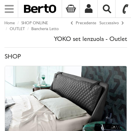
Toggle
navigation
Home
SHOP ONLINE
Precedente
Successivo
SKIP TO CONTENT
OUTLET
Biancheria Letto
YOKO set lenzuola - Outlet
SHOP