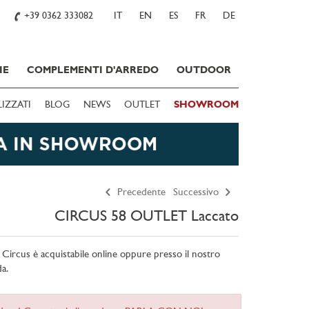
+39 0362 333082
IT
EN
ES
FR
DE
IE
COMPLEMENTI D'ARREDO
OUTDOOR
LIZZATI
BLOG
NEWS
OUTLET
SHOWROOM
Precedente
Successivo
CIRCUS 58 OUTLET Laccato
no Circus è acquistabile online oppure presso il nostro
a.