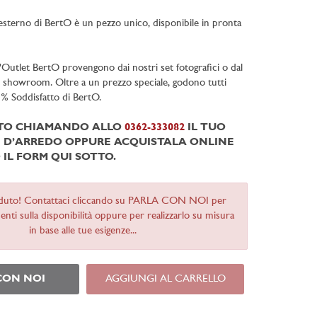
 esterno di BertO è un pezzo unico, disponibile in pronta
ll'Outlet BertO provengono dai nostri set fotografici o dal
i showroom. Oltre a un prezzo speciale, godono tutti
0% Soddisfatto di BertO.
ITO CHIAMANDO ALLO
0362-333082
IL TUO
D’ARREDO OPPURE ACQUISTALA ONLINE
IL FORM QUI SOTTO.
duto! Contattaci cliccando su PARLA CON NOI per
nti sulla disponibilità oppure per realizzarlo su misura
in base alle tue esigenze...
CON NOI
AGGIUNGI AL CARRELLO