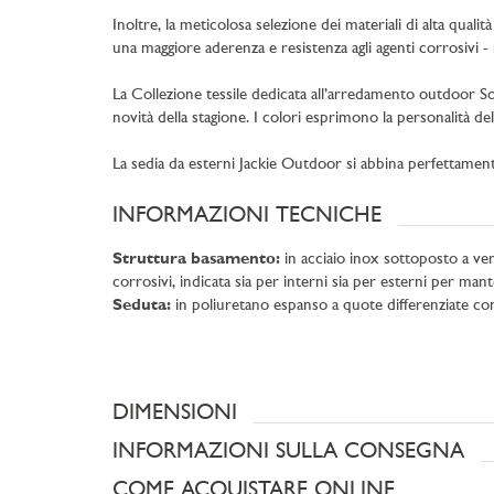
Inoltre, la meticolosa selezione dei materiali di alta qual
una maggiore aderenza e resistenza agli agenti corrosivi - 
La Collezione tessile dedicata all’arredamento outdoor Sou
novità della stagione. I colori esprimono la personalità d
La sedia da esterni Jackie Outdoor si abbina perfettament
INFORMAZIONI TECNICHE
Struttura basamento:
in acciaio inox sottoposto a vern
corrosivi, indicata sia per interni sia per esterni per man
Seduta:
in poliuretano espanso a quote differenziate con
DIMENSIONI
INFORMAZIONI SULLA CONSEGNA
COME ACQUISTARE ONLINE