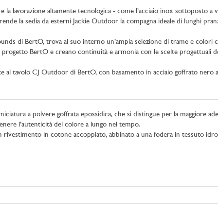
ità e la lavorazione altamente tecnologica - come l’acciaio inox sottoposto a 
rende la sedia da esterni Jackie Outdoor la compagna ideale di lunghi pranzi
nds di BertO, trova al suo interno un’ampia selezione di trame e colori che
el progetto BertO e creano continuità e armonia con le scelte progettuali de
e al tavolo CJ Outdoor di BertO, con basamento in acciaio goffrato nero a po
iciatura a polvere goffrata epossidica, che si distingue per la maggiore aderen
tenere l’autenticità del colore a lungo nel tempo.
 rivestimento in cotone accoppiato, abbinato a una fodera in tessuto idrore