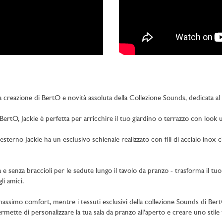
va creazione di BertO e novità assoluta della Collezione Sounds, dedicata
 BertO, Jackie è perfetta per arricchire il tuo giardino o terrazzo con loo
da esterno Jackie ha un esclusivo schienale realizzato con fili di acciaio ino
a e senza braccioli per le sedute lungo il tavolo da pranzo - trasforma il tu
li amici.
massimo comfort, mentre i tessuti esclusivi della collezione Sounds di BertO
ermette di personalizzare la tua sala da pranzo all’aperto e creare uno stile