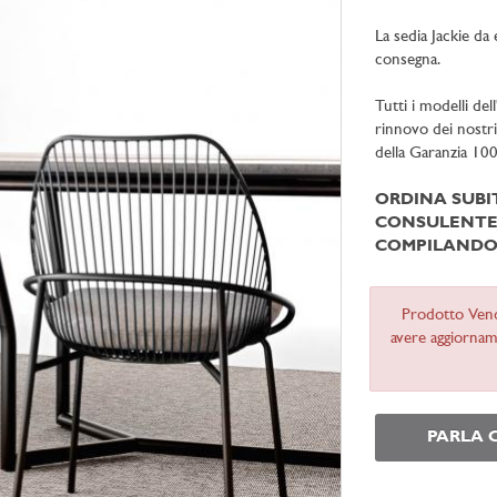
La sedia Jackie da
consegna.
Tutti i modelli de
rinnovo dei nostr
della Garanzia 10
ORDINA SUB
CONSULENTE 
COMPILANDO 
Prodotto Ven
avere aggiorname
PARLA 