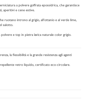
verniciatura a polvere goffrata epossidrica, che garantisce
, aperitivi e cene estive.
 ruotano introno al grigio, all’ottanio e al verde lime,
l salotto.
lvere e top in pietra lavica naturale color grigio.
za, la flessibilità e la grande resistenza agli agenti
pellente vetro liquido, certificato eco-circolare.