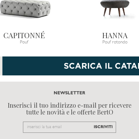
CAPITONNÉ
HANNA
Pouf
Pouf rotondo
NEWSLETTER
Inserisci il tuo indirizzo e-mail per ricevere
tutte le novità e le offerte BertO
Email
ISCRIVITI
to
subscribe