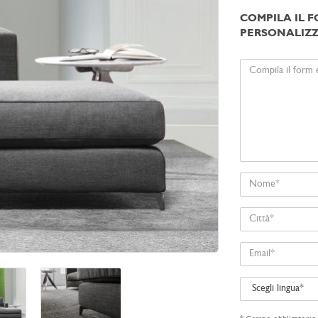
COMPILA IL F
PERSONALIZZ
Il
tuo
messaggio
Nome
Città
Email
Scegli
lingua