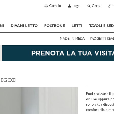
Carrello
Login
Cerca
+
NI
DIVANI LETTO
POLTRONE
LETTI
TAVOLI E SED
MADE IN MEDA
PROGETTI REA
EGOZI
Puoi realizzare i
online
oppure pre
sono a tua disposi
comfort alle dimen