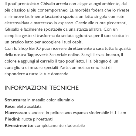
Il pouf prontoletto Ghisallo arreda con eleganza ogni ambiente, dal
più classico al più contemporaneo. La morbida fodera che lo riveste
si rimuove facilmente lasciando spazio a un letto singolo con rete
elettrosaldata e materasso in espanso. Grazie alle ruote piroettanti,
Ghisallo è facilmente spostabile da una stanza all’altra. Con un
semplice gesto si trasforma da seduta aggiuntiva per il tuo salotto in
un pratico letto per accogliere i tuoi ospiti.
Con lo Shop BertO puoi ricevere direttamente a casa tutta la qualità
della nostra Tappezzeria Sartoriale online. Scegli il rivestimento, il
colore e aggiungi al carrello il tuo pouf letto. Hai bisogno di un
consiglio o di misure speciali? Parla con noi: saremo lieti di
rispondere a tutte le tue domande.
INFORMAZIONI TECNICHE
Struttura:
in metallo color alluminio
Rete:
elettrosaldata
Materasso:
standard in poliuretano espanso sfoderabile H.11 cm
Piedini:
ruote piroettanti
Rivestimento:
completamente sfoderabile