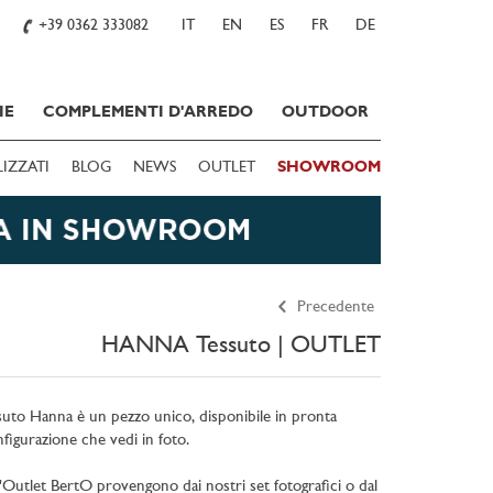
+39 0362 333082
IT
EN
ES
FR
DE
IE
COMPLEMENTI D'ARREDO
OUTDOOR
LIZZATI
BLOG
NEWS
OUTLET
SHOWROOM
Precedente
HANNA Tessuto | OUTLET
suto Hanna è un pezzo unico, disponibile in pronta
figurazione che vedi in foto.
ll'Outlet BertO provengono dai nostri set fotografici o dal