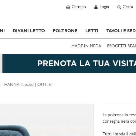
Carrello
Login
Cerca
NI
DIVANI LETTO
POLTRONE
LETTI
TAVOLI E SED
MADE IN MEDA
PROGETTI REA
HANNA Tessuto | OUTLET
La poltrona in tes
consegna nella con
Tutti i modelli de