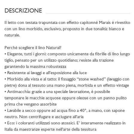
DESCRIZIONE
Il letto con testata trapuntata con effetto capitonné Marais è rivestito
con un lino morbido, esclusivo, proposto in due tonalità: bianco e
naturale.
Perché scegliere il lino Natural?
• Elegante, tutti i giorni: composto unicamente da fibrille di lino lungo
tiglio, pensato per un utilizzo quotidiano; resiste alla trazione
garantendo la massima robustezza
• Resistente ai lavaggi e all’esposizione alla luce
• Morbido alla vista e al tatto: il fissaggio “stone washed” (lavaggio con
pietre) dona al tessuto una mano piena, morbida e un effetto vintage
• Antimacchia: grazie a una speciale lavorazione, è possibile
tamponare le macchie acquose oppure oleose con un panno pulito
prima che vengano assorbite
• Lavabile a secco oppure ad acqua fino a 40°, a mano, con sapone
neutro. Non centrifugare e asciugare all’aria
• Eco: i coloranti utilizzati sono atossici. E’ interamente realizzato in
Italia da maestranze esperte nell’arte della tessitura