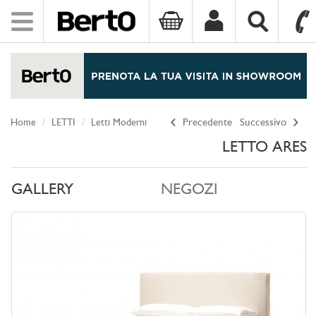
Toggle
navigation
SKIP TO CONTENT
Home
LETTI
Letti Moderni
Precedente
Successivo
LETTO ARES
GALLERY
NEGOZI