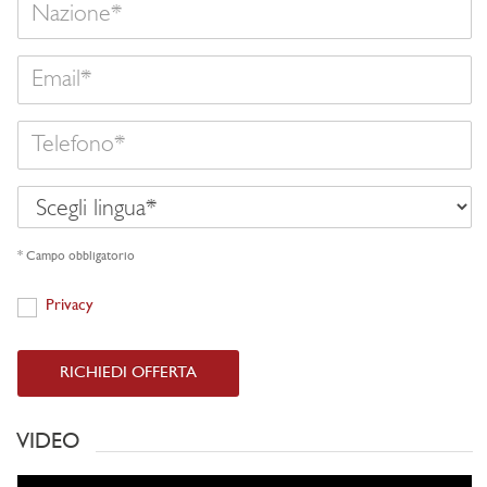
Nazione
Email
Telefono
Scegli
lingua
* Campo obbligatorio
Privacy
Privacy
RICHIEDI OFFERTA
VIDEO