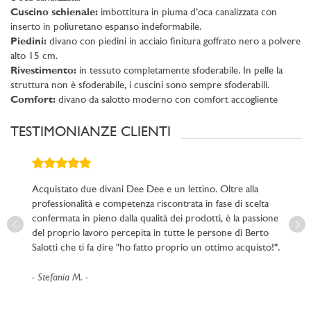
Cuscino schienale:
imbottitura in piuma d’oca canalizzata con
inserto in poliuretano espanso indeformabile.
Piedini:
divano con piedini in acciaio finitura goffrato nero a polvere
alto 15 cm.
Rivestimento:
in tessuto completamente sfoderabile. In pelle la
struttura non è sfoderabile, i cuscini sono sempre sfoderabili.
Comfort:
divano da salotto moderno con comfort accogliente
TESTIMONIANZE CLIENTI
Acquistato due divani Dee Dee e un lettino. Oltre alla
A
professionalità e competenza riscontrata in fase di scelta
m
confermata in pieno dalla qualità dei prodotti, è la passione
f
del proprio lavoro percepita in tutte le persone di Berto
V
Salotti che ti fa dire "ho fatto proprio un ottimo acquisto!".
un
so
Stefania M.
c
es
p