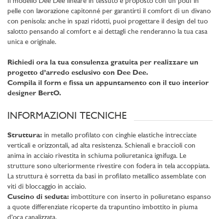
Il modello Dee Dee lineare in tessuto è proposto con un pouf in
pelle con lavorazione capitonné per garantirti il comfort di un divano
con penisola: anche in spazi ridotti, puoi progettare il design del tuo
salotto pensando al comfort e ai dettagli che renderanno la tua casa
unica e originale.
Richiedi ora la tua consulenza gratuita per realizzare un
progetto d’arredo esclusivo con Dee Dee.
Compila il form e fissa un appuntamento con il tuo interior
designer BertO.
INFORMAZIONI TECNICHE
Struttura:
in metallo profilato con cinghie elastiche intrecciate
verticali e orizzontali, ad alta resistenza. Schienali e braccioli con
anima in acciaio rivestita in schiuma poliuretanica ignifuga. Le
strutture sono ulteriormente rivestire con fodera in tela accoppiata.
La struttura è sorretta da basi in profilato metallico assemblate con
viti di bloccaggio in acciaio.
Cuscino di seduta:
imbottiture con inserto in poliuretano espanso
a quote differenziate ricoperte da trapuntino imbottito in piuma
d’oca canalizzata.