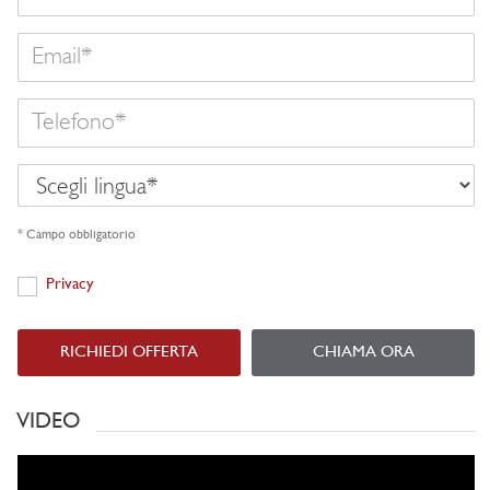
Email
Telefono
Scegli
lingua
* Campo obbligatorio
Privacy
Privacy
RICHIEDI OFFERTA
CHIAMA ORA
VIDEO