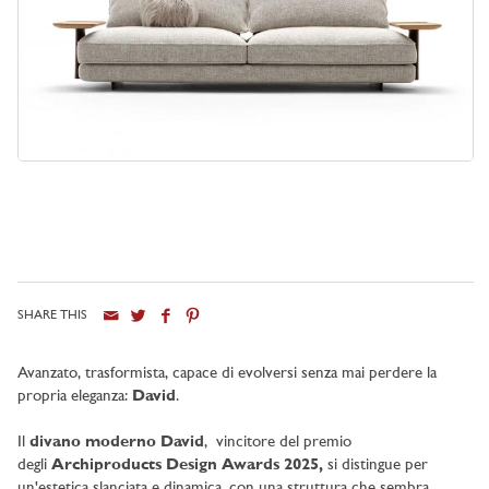
SHARE THIS
Avanzato, trasformista, capace di evolversi senza mai perdere la
propria eleganza:
David
.
Il
divano moderno David
, vincitore del premio
degli
Archiproducts Design Awards 2025,
si distingue per
un'estetica slanciata e dinamica, con una struttura che sembra