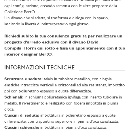
che in tessuto Mars. La palette cromatica è studiata per valorizzare
ogni configurazione, creando armonia con le altre proposte della
Collezione BertO.
Un divano che si adatta, si trasforma e dialoga con lo spazio,
lasciando la libertà di reinterpretarlo ogni giorno.
Richiedi subito la tua consulenza gratuita per realizzare un
progetto d’arredo esclusivo con il divano David.
Compila il form qui sotto e fissa un appuntamento con il tuo
interior designer BertO.
INFORMAZIONI TECNICHE
Struttura e seduta:
telaio in tubolare metallico, con cinghie
elastiche intrecciate verticali e orizzontali ad alta resistenza, imbottito
poi con poliuretano espanso a quote differenziate.
Schienali:
in schiuma poliuretanica ignifuga con inserto tubolare in
metallo. Il rivestimento è realizzato con fodera imbottita in piuma
d’oca.
Cuscini di seduta:
imbottitura in poliuretano espanso a quote
differenziate, con trapuntino superiore in piuma d’oca canalizzata.
Cuscini schienale:
imbottitura in piuma d’oca canalizzata.