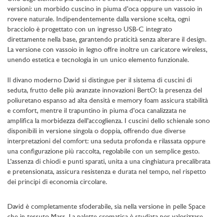
versioni: un morbido cuscino in piuma d’oca oppure un vassoio in
rovere naturale. Indipendentemente dalla versione scelta, ogni
bracciolo è progettato con un ingresso USB-C integrato
direttamente nella base, garantendo praticità senza alterare il design.
La versione con vassoio in legno offre inoltre un caricatore wireless,
unendo estetica e tecnologia in un unico elemento funzionale.
Il divano moderno David si distingue per il sistema di cuscini di
seduta, frutto delle più avanzate innovazioni BertO: la presenza del
poliuretano espanso ad alta densità e memory foam assicura stabilità
e comfort, mentre il trapuntino in piuma d’oca canalizzata ne
amplifica la morbidezza dell’accoglienza. I cuscini dello schienale sono
disponibili in versione singola o doppia, offrendo due diverse
interpretazioni del comfort: una seduta profonda e rilassata oppure
una configurazione più raccolta, regolabile con un semplice gesto.
L’assenza di chiodi e punti sparati, unita a una cinghiatura precalibrata
e pretensionata, assicura resistenza e durata nel tempo, nel rispetto
dei principi di economia circolare.
David è completamente sfoderabile, sia nella versione in pelle Space