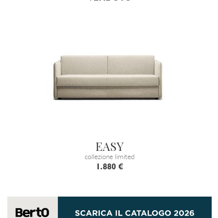
EASY
collezione limited
1.880 €