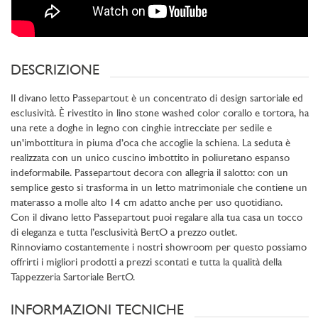
DESCRIZIONE
Il divano letto Passepartout è un concentrato di design sartoriale ed
esclusività. È rivestito in lino stone washed color corallo e tortora, ha
una rete a doghe in legno con cinghie intrecciate per sedile e
un'imbottitura in piuma d’oca che accoglie la schiena. La seduta è
realizzata con un unico cuscino imbottito in poliuretano espanso
indeformabile. Passepartout decora con allegria il salotto: con un
semplice gesto si trasforma in un letto matrimoniale che contiene un
materasso a molle alto 14 cm adatto anche per uso quotidiano.
Con il divano letto Passepartout puoi regalare alla tua casa un tocco
di eleganza e tutta l’esclusività BertO a prezzo outlet.
Rinnoviamo costantemente i nostri showroom per questo possiamo
offrirti i migliori prodotti a prezzi scontati e tutta la qualità della
Tappezzeria Sartoriale BertO.
INFORMAZIONI TECNICHE