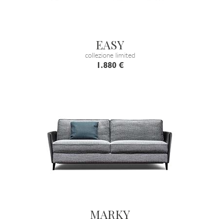
EASY
collezione limited
1.880 €
MARKY