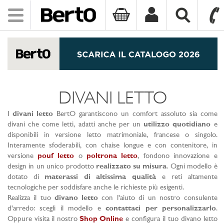
Toggle
navigation
SKIP TO CONTENT
DIVANI LETTO
I
divani letto
BertO garantiscono un comfort assoluto sia come
divani che come letti, adatti anche per un
utilizzo quotidiano
e
disponibili in versione letto matrimoniale, francese o singolo.
Interamente sfoderabili, con chaise longue e con contenitore, in
versione
pouf letto
o
poltrona letto
, fondono innovazione e
design in un unico prodotto
realizzato su misura
. Ogni modello è
dotato di
materassi di altissima qualità
e reti altamente
tecnologiche per soddisfare anche le richieste più esigenti.
Realizza il tuo
divano letto
con l'aiuto di un nostro consulente
d'arredo: scegli il modello e
contattaci per personalizzarlo
.
Oppure visita il nostro
Shop Online
e configura il tuo divano letto