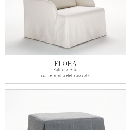
FLORA
Poltrona letto
con rete letto elettrosaldata