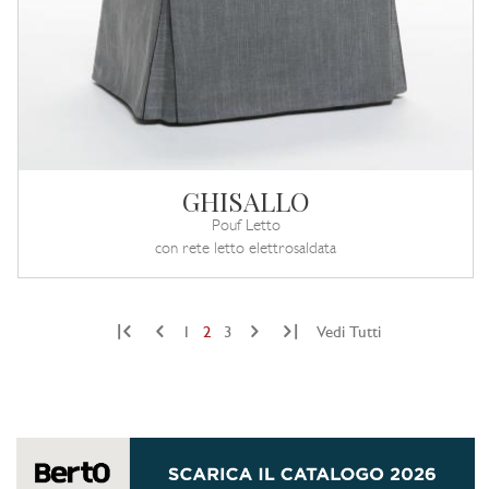
GHISALLO
Pouf Letto
con rete letto elettrosaldata
|
|
1
2
3
Vedi Tutti