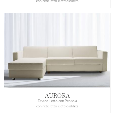
con rete letto elettrosaldata
AURORA
Divano Letto con Penisola
con rete letto elettrosaldata