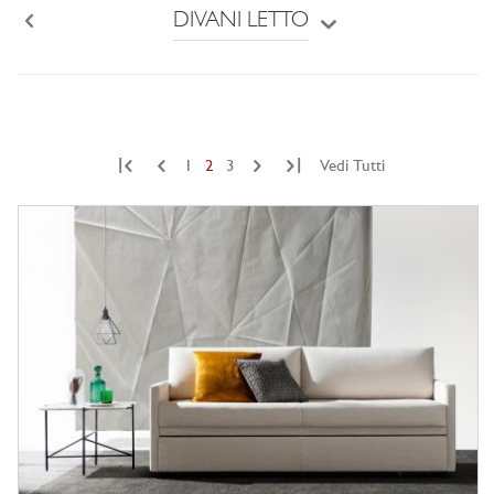
DIVANI LETTO
Back
|
|
1
2
3
Vedi Tutti