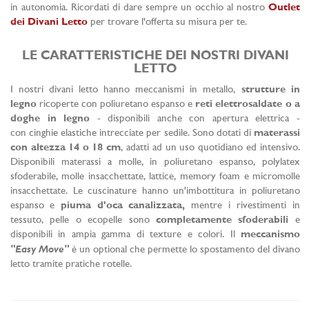
in autonomia. Ricordati di dare sempre un occhio al nostro
Outlet
dei Divani Letto
per trovare l'offerta su misura per te.
LE CARATTERISTICHE DEI NOSTRI DIVANI
LETTO
I nostri divani letto hanno meccanismi in metallo,
strutture in
legno
ricoperte con poliuretano espanso e
reti elettrosaldate o a
doghe in legno
- disponibili anche con apertura elettrica -
con cinghie elastiche intrecciate per sedile. Sono dotati di
materassi
con altezza 14 o 18 cm
, adatti ad un uso quotidiano ed intensivo.
Disponibili materassi a molle, in poliuretano espanso, polylatex
sfoderabile, molle insacchettate, lattice, memory foam e micromolle
insacchettate. Le cuscinature hanno un'imbottitura in poliuretano
espanso e
piuma d'oca canalizzata,
mentre i rivestimenti in
tessuto, pelle o ecopelle sono
completamente sfoderabili
e
disponibili in ampia gamma di texture e colori. Il
meccanismo
"Easy Move"
è un optional che permette lo spostamento del divano
letto tramite pratiche rotelle.